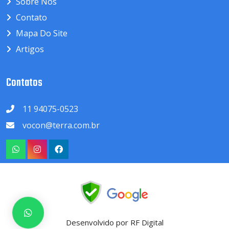
Sobre Nós
Contato
Mapa Do Site
Artigos
Contatos
11 94075-0523
vocon@terra.com.br
Desenvolvido por RF Digital